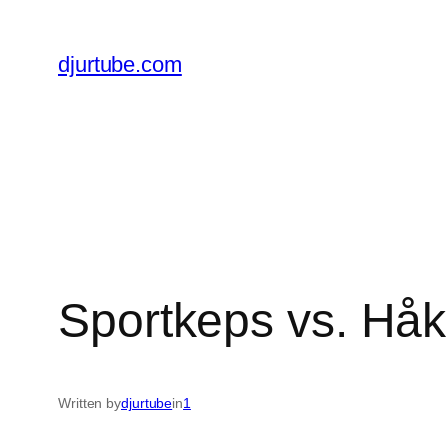
Skip
to
djurtube.com
content
Sportkeps vs. Håk
Written by
djurtube
in
1