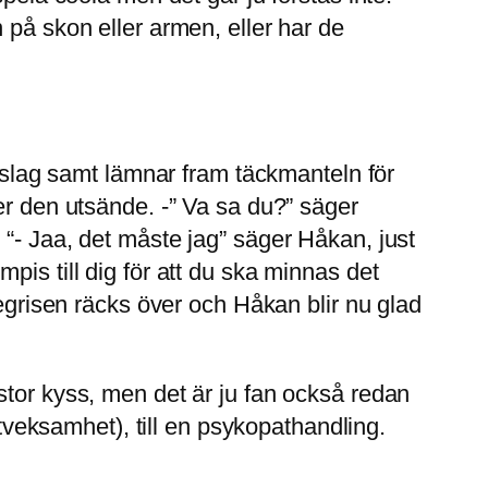
 på skon eller armen, eller har de
ndslag samt lämnar fram täckmanteln för
er den utsände. -” Va sa du?” säger
 “- Jaa, det måste jag” säger Håkan, just
is till dig för att du ska minnas det
begrisen räcks över och Håkan blir nu glad
stor kyss, men det är ju fan också redan
 tveksamhet), till en psykopathandling.