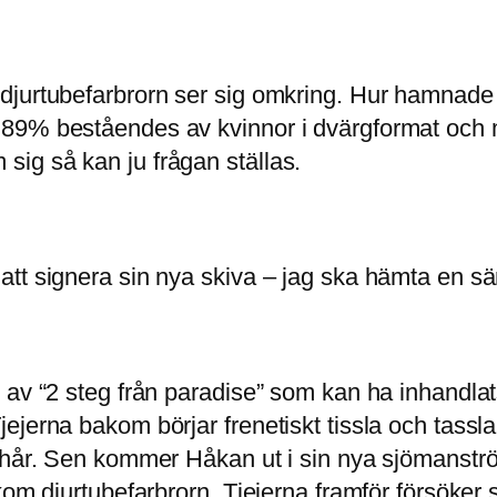
djurtubefarbrorn ser sig omkring. Hur hamnade
– 89% beståendes av kvinnor i dvärgformat oc
ig så kan ju frågan ställas.
tt signera sin nya skiva – jag ska hämta en sä
 av “2 steg från paradise” som kan ha inhandla
ejerna bakom börjar frenetiskt tissla och tass
 hår. Sen kommer Håkan ut i sin nya sjömanströ
kom djurtubefarbrorn. Tjejerna framför försöker s