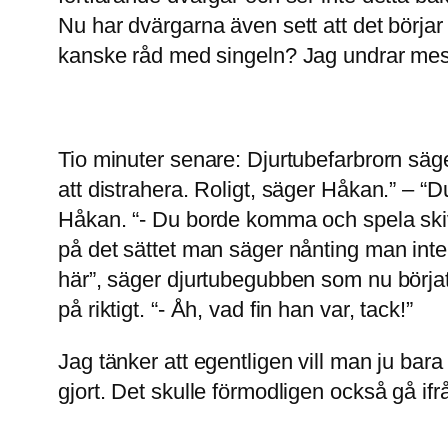
Nu har dvärgarna även sett att det börjar
kanske råd med singeln? Jag undrar mes
Tio minuter senare: Djurtubefarbrorn säge
att distrahera. Roligt, säger Håkan.” – “
Håkan. “- Du borde komma och spela skivo
på det sättet man säger nånting man inte 
här”, säger djurtubegubben som nu börjat 
på riktigt. “- Åh, vad fin han var, tack!”
Jag tänker att egentligen vill man ju ba
gjort. Det skulle förmodligen också gå ifr