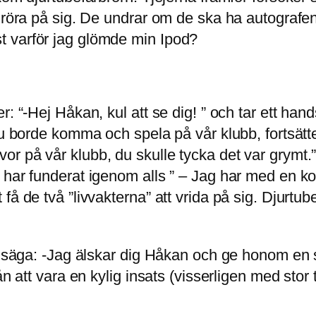
 röra på sig. De undrar om de ska ha autografen
t varför jag glömde min Ipod?
r: “-Hej Håkan, kul att se dig! ” och tar ett ha
Du borde komma och spela på vår klubb, fortsätt
r på vår klubb, du skulle tycka det var grymt.”
har funderat igenom alls ” – Jag har med en komp
få de två ”livvakterna” att vrida på sig. Djurtu
ra säga: -Jag älskar dig Håkan och ge honom en 
ån att vara en kylig insats (visserligen med stor