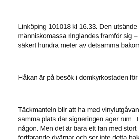
Linköping 101018 kl 16.33. Den utsände 
människomassa ringlandes framför sig 
säkert hundra meter av detsamma bakom s
Håkan är på besök i domkyrkostaden för a
Täckmanteln blir att ha med vinylutgåvan
samma plats där signeringen äger rum. Tj
någon. Men det är bara ett fan med stort
fortfarande dvärgar och ser inte detta ba