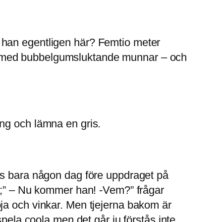
 han egentligen här? Femtio meter
h med bubbelgumsluktande munnar – och
ng och lämna en gris.
ts bara någon dag före uppdraget på
la;” – Nu kommer han! -Vem?” frågar
ja och vinkar. Men tjejerna bakom är
pela coola men det går ju förstås inte.