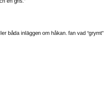
h en gris.”
gäller båda inläggen om håkan. fan vad “grymt”