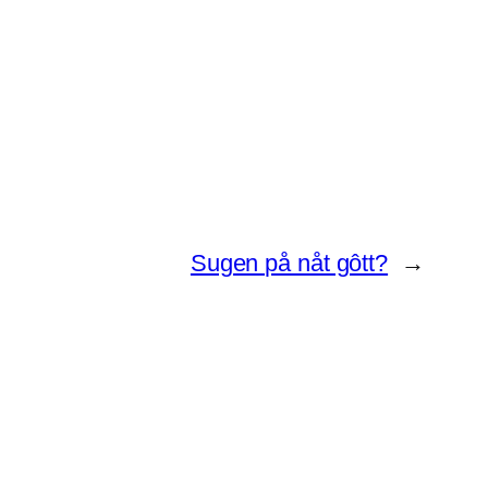
Sugen på nåt gôtt?
→