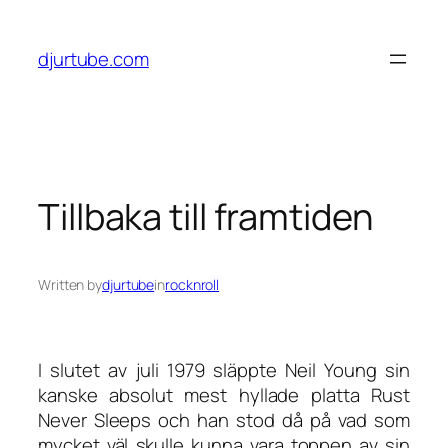
Skip
to
djurtube.com
content
Tillbaka till framtiden
Written by
djurtube
in
rocknroll
I slutet av juli 1979 släppte Neil Young sin
kanske absolut mest hyllade platta
Rust
Never Sleeps
och han stod då på vad som
mycket väl skulle kunna vara toppen av sin