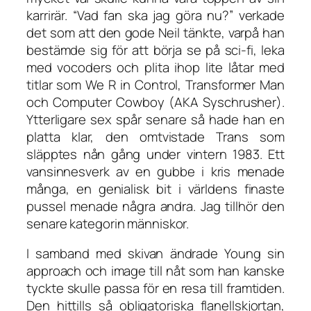
karrirär. “Vad fan ska jag göra nu?” verkade
det som att den gode Neil tänkte, varpå han
bestämde sig för att börja se på sci-fi, leka
med vocoders och plita ihop lite låtar med
titlar som
We R in Control
,
Transformer Man
och
Computer Cowboy (AKA Syschrusher)
.
Ytterligare sex spår senare så hade han en
platta klar, den omtvistade
Trans
som
släpptes nån gång under vintern 1983. Ett
vansinnesverk av en gubbe i kris menade
många, en genialisk bit i världens finaste
pussel menade några andra. Jag tillhör den
senare kategorin människor.
I samband med skivan ändrade Young sin
approach och image till nåt som han kanske
tyckte skulle passa för en resa till framtiden.
Den hittills så obligatoriska flanellskjortan,