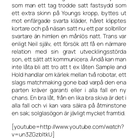
som man ett tag trodde satt fastsydd som
ett extra skinn på Youngs kropp, byttes ut
mot enfärgade svarta kläder, håret klipptes
kortare och på näsan satt nu ett par solbrillor
svartare än himlen en månlös natt.
Trans
var
enligt Neil själv, ett försök att få en närmare
relation med sin gravt utvecklingsstörda
son, ett sätt att kommunicera. Ändå kan man
inte låta bli att tro att t ex låten
Sample and
Hold
handlar om kärlek mellan två robotar, ett
slags matchmaking gone bad varpå den ena
parten kräver garanti eller i alla fall en ny
chans. En bra låt, från en lika bra skiva är det i
alla fall och vi kan vara säkra på åtminstone
en sak; solglasögon är jävligt mycket framtid.
[youtube=http://www.youtube.com/watch?
v=un3ZGzbltkU]