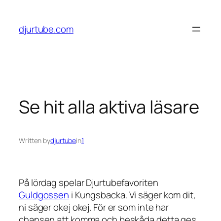
Skip
to
djurtube.com
content
Se hit alla aktiva läsare
Written by
djurtube
in
1
På lördag spelar Djurtubefavoriten
Guldgossen
i Kungsbacka. Vi säger kom dit,
ni säger okej okej. För er som inte har
chansen att komma och beskåda detta ges