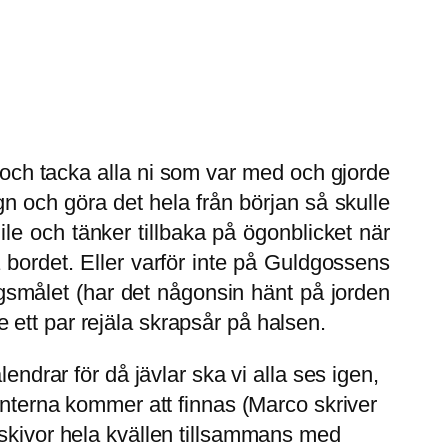
akt och tacka alla ni som var med och gjorde
ygn och göra det hela från början så skulle
le och tänker tillbaka på ögonblicket när
bordet. Eller varför inte på Guldgossens
agsmålet (har det någonsin hänt på jorden
re ett par rejäla skrapsår på halsen.
endrar för då jävlar ska vi alla ses igen,
benterna kommer att finnas (Marco skriver
 skivor hela kvällen tillsammans med