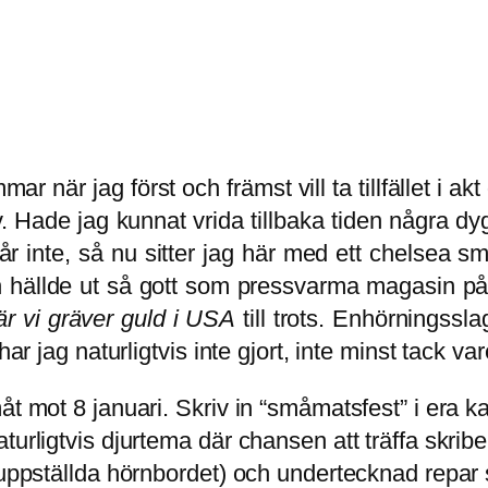
mar när jag först och främst vill ta tillfället i 
ev. Hade jag kunnat vrida tillbaka tiden några d
 inte, så nu sitter jag här med ett chelsea smi
hällde ut så gott som pressvarma magasin på 
r vi gräver guld i USA
till trots. Enhörningssl
har jag naturligtvis inte gjort, inte minst tack va
t mot 8 januari. Skriv in “småmatsfest” i era kal
turligtvis djurtema där chansen att träffa skri
l uppställda hörnbordet) och undertecknad repar