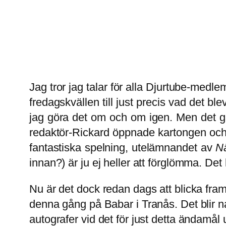
Jag tror jag talar för alla Djurtube-medlem
fredagskvällen till just precis vad det bl
jag göra det om och om igen. Men det går
redaktör-Rickard öppnade kartongen och 
fantastiska spelning, utelämnandet av
Nä
innan?) är ju ej heller att förglömma. Det 
Nu är det dock redan dags att blicka framå
denna gång på Babar i Tranås. Det blir na
autografer vid det för just detta ändamå