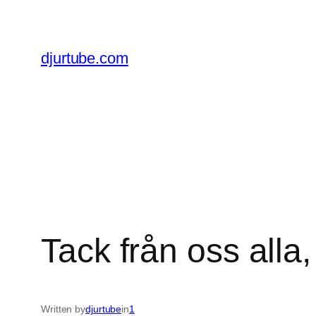
Skip
to
content
djurtube.com
Tack från oss alla, 
Written by
djurtube
in
1