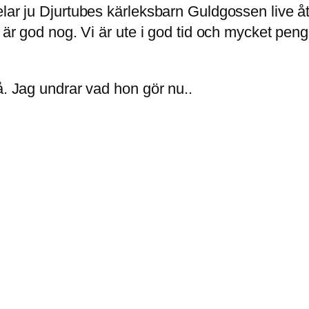
elar ju Djurtubes kärleksbarn Guldgossen live å
l är god nog. Vi är ute i god tid och mycket pen
å. Jag undrar vad hon gör nu..