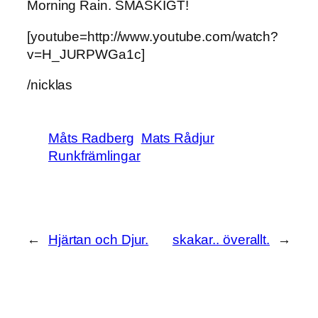
Morning Rain. SMASKIGT!
[youtube=http://www.youtube.com/watch?
v=H_JURPWGa1c]
/nicklas
Måts Radberg
Mats Rådjur
Runkfrämlingar
←
Hjärtan och Djur.
skakar.. överallt.
→