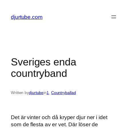
Skip
to
djurtube.com
content
Sveriges enda
countryband
Written by
djurtube
in
1
, 
Countryballad
Det är vinter och då kryper djur ner i idet
som de flesta av er vet. Där löser de