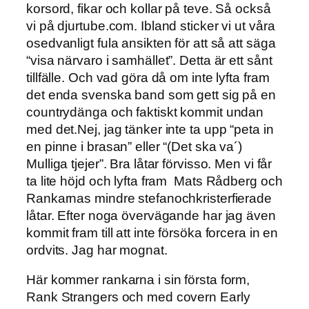
korsord, fikar och kollar på teve. Så också
vi på djurtube.com. Ibland sticker vi ut våra
osedvanligt fula ansikten för att så att säga
“visa närvaro i samhället”. Detta är ett sånt
tillfälle. Och vad göra då om inte lyfta fram
det enda svenska band som gett sig på en
countrydänga och faktiskt kommit undan
med det.Nej, jag tänker inte ta upp “peta in
en pinne i brasan” eller “(Det ska va´)
Mulliga tjejer”. Bra låtar förvisso. Men vi får
ta lite höjd och lyfta fram Mats Rådberg och
Rankarnas mindre stefanochkristerfierade
låtar. Efter noga övervägande har jag även
kommit fram till att inte försöka forcera in en
ordvits. Jag har mognat.
Här kommer rankarna i sin första form,
Rank Strangers och med covern Early