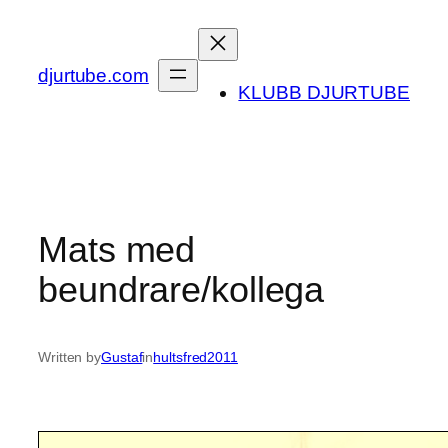
Skip
to
content
djurtube.com
KLUBB DJURTUBE
Mats med
beundrare/kollega
Written by
Gustaf
in
hultsfred2011