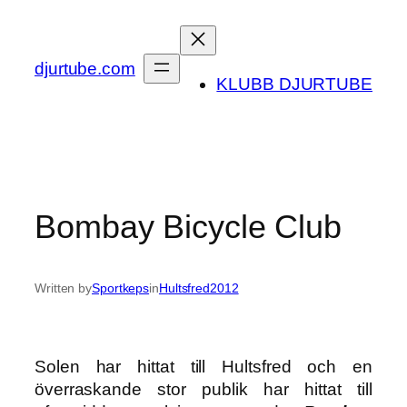
Skip
to
content
djurtube.com
KLUBB DJURTUBE
Bombay Bicycle Club
Written by
Sportkeps
in
Hultsfred2012
Solen har hittat till Hultsfred och en
överraskande stor publik har hittat till