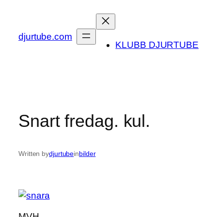
Skip
to
content
djurtube.com
KLUBB DJURTUBE
Snart fredag. kul.
Written by
djurtube
in
bilder
MVH