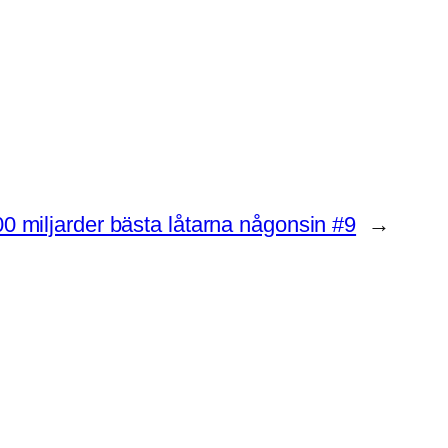
0 miljarder bästa låtarna någonsin #9
→