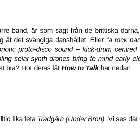
örre band, är som sagt från de brittiska öarna
 åt det svängiga danshållet. Eller
“a rock ba
notic proto-disco sound – kick-drum centred
ing solar-synth-drones bring to mind early el
et bra? Hör deras låt
How to Talk
här nedan.
ltid lika feta
Trädgårn (Under Bron)
. Vi ses där!