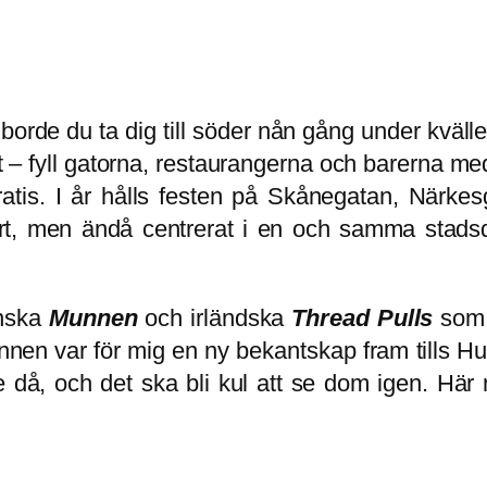
orde du ta dig till söder nån gång under kväl
t – fyll gatorna, restaurangerna och barerna m
gratis. I år hålls festen på Skånegatan, När
tort, men ändå centrerat i en och samma stad
enska
Munnen
och irländska
Thread Pulls
som 
n var för mig en ny bekantskap fram tills Hult
 då, och det ska bli kul att se dom igen. Här