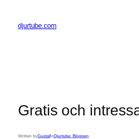
Skip
to
content
djurtube.com
Gratis och intress
Written by
Gustaf
in
Djurtube: Bloggen