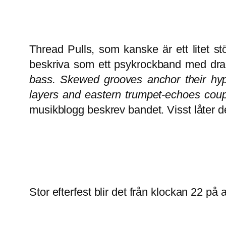
Thread Pulls, som kanske är ett litet st
beskriva som ett psykrockband med drag
bass. Skewed grooves anchor their hyp
layers and eastern trumpet-echoes coupl
musikblogg beskrev bandet. Visst låter d
Stor efterfest blir det från klockan 22 på al