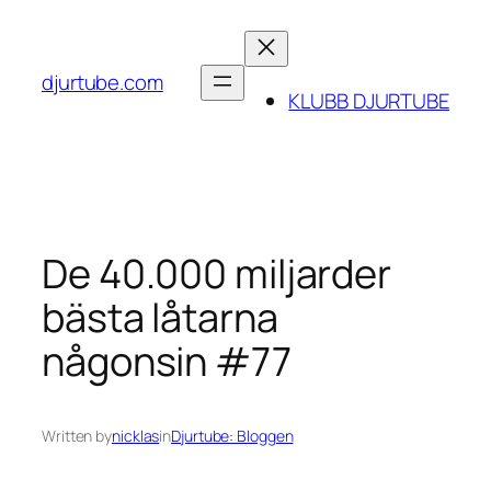
Skip
to
content
djurtube.com
KLUBB DJURTUBE
De 40.000 miljarder
bästa låtarna
någonsin #77
Written by
nicklas
in
Djurtube: Bloggen