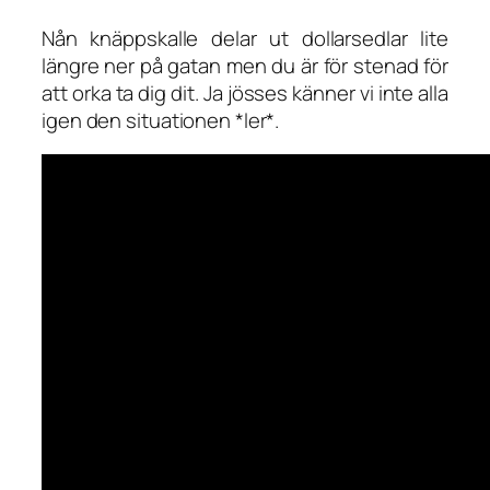
Nån knäppskalle delar ut dollarsedlar lite
längre ner på gatan men du är för stenad för
att orka ta dig dit. Ja jösses känner vi inte alla
igen den situationen *ler*.