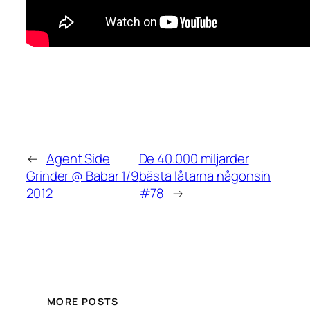
←
Agent Side
De 40.000 miljarder
Grinder @ Babar 1/9
bästa låtarna någonsin
2012
#78
→
MORE POSTS