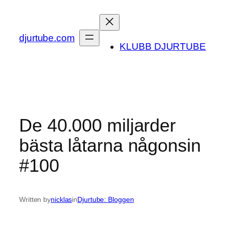
Skip
to
content
djurtube.com
KLUBB DJURTUBE
De 40.000 miljarder
bästa låtarna någonsin
#100
Written by
nicklas
in
Djurtube: Bloggen