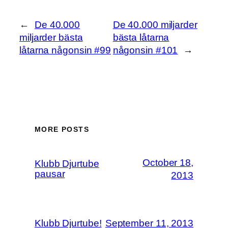
←
De 40.000
De 40.000 miljarder
miljarder bästa
bästa låtarna
låtarna någonsin #99
någonsin #101
→
MORE POSTS
October 18,
Klubb Djurtube
pausar
2013
Klubb Djurtube!
September 11, 2013