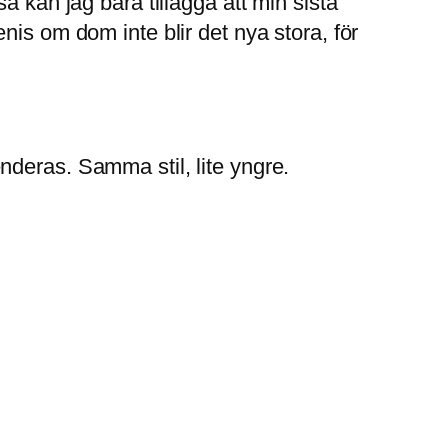
å kan jag bara tillägga att min sista
nis om dom inte blir det nya stora, för
deras. Samma stil, lite yngre.