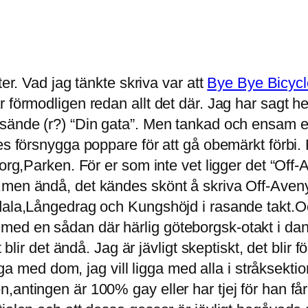
ter. Vad jag tänkte skriva var att
Bye Bye Bicycl
örmodligen redan allt det där. Jag har sagt hejdå
sände (r?) “Din gata”. Men tankad och ensam en
es försnygga poppare för att gå obemärkt förbi. 
borg,Parken. För er som inte vet ligger det “Off-
,men ändå, det kändes skönt å skriva Off-Aveny
edala,Långedrag och Kungshöjd i rasande takt.O
d en sådan där härlig göteborgsk-otakt i dansen
t blir det ändå. Jag är jävligt skeptiskt, det bl
igga med dom, jag vill ligga med alla i stråksekt
antingen är 100% gay eller har tjej för han får