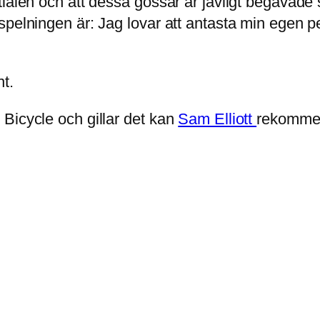
ialen och att dessa gossar är jävligt begåvade s
pelningen är: Jag lovar att antasta min egen pe
nt.
Bicycle och gillar det kan
Sam Elliott
rekommen