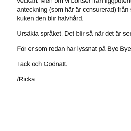
veckan. Men om vi bortser från liggpotent
anteckning (som här är censurerad) från s
kuken den blir halvhård.
Ursäkta språket. Det blir så när det är se
För er som redan har lyssnat på Bye Bye 
Tack och Godnatt.
/Ricka