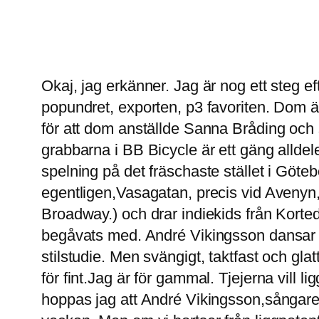
Okaj, jag erkänner. Jag är nog ett steg ef
popundret, exporten, p3 favoriten. Dom är f
för att dom anställde Sanna Bråding och 
grabbarna i BB Bicycle är ett gäng alldel
spelning på det fräschaste stället i Göte
egentligen,Vasagatan, precis vid Avenyn
Broadway.) och drar indiekids från Kort
begåvats med. André Vikingsson dansar me
stilstudie. Men svängigt, taktfast och glat
för fint.Jag är för gammal. Tjejerna vill l
hoppas jag att André Vikingsson,sångaren,