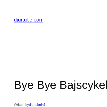
Skip
to
content
djurtube.com
Bye Bye Bajscyke
Written by
djurtube
in
1