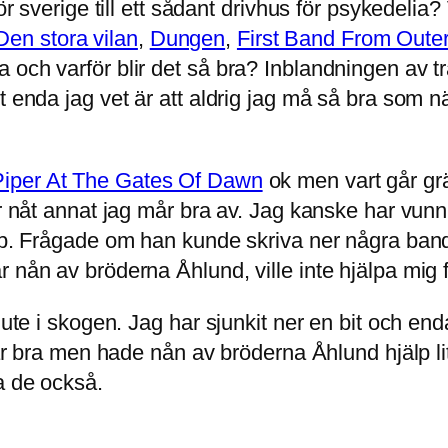
ör sverige till ett sådant drivhus för psykedelia
Den stora vilan
,
Dungen
,
First Band From Oute
 och varför blir det så bra? Inblandningen av t
t enda jag vet är att aldrig jag må så bra som 
Piper At The Gates Of Dawn
ok men vart går grä
är nåt annat jag mår bra av. Jag kanske har vunni
älp. Frågade om han kunde skriva ner några ban
 nån av bröderna Åhlund, ville inte hjälpa mig f
r ute i skogen. Jag har sjunkit ner en bit och e
 mår bra men hade nån av bröderna Åhlund hjälp li
a de också.