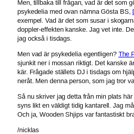
Men, tillbaka till frågan, vad är det som g
psykedelia med ovan nämna Gösta BS,
exempel. Vad är det som susar i skogarna
doppler-effekten kanske. Jag vet inte. De
jag också i tisdags.
Men vad är psykedelia egentligen?
The 
sjunkit ner i mossan riktigt. Det kanske 
kär. Frågade ställets DJ i tisdags om hj
neråt. Men denna person, som jag tror var
Så nu skriver jag detta från min plats hä
syns likt en väldigt tidig kantarell. Jag
Och ja, Wooden Shjips var fantastiskt br
/nicklas