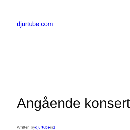
Skip
to
content
djurtube.com
Angående konserte
Written by
djurtube
in
1