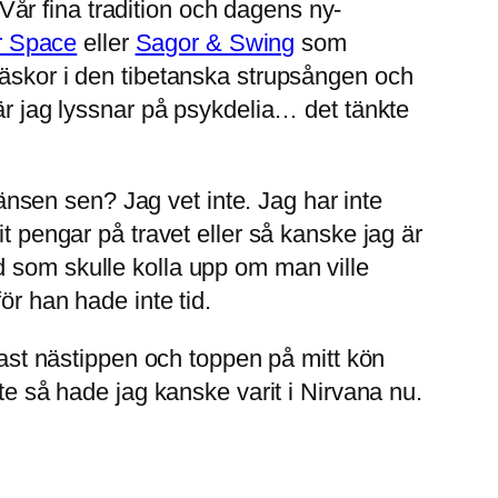
? Vår fina tradition och dagens ny-
r Space
eller
Sagor & Swing
som
räskor i den tibetanska strupsången och
när jag lyssnar på psykdelia… det tänkte
nsen sen? Jag vet inte. Jag har inte
t pengar på travet eller så kanske jag är
d som skulle kolla upp om man ville
ör han hade inte tid.
ndast nästippen och toppen på mitt kön
te så hade jag kanske varit i Nirvana nu.