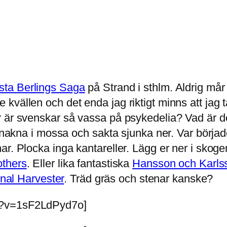
sta Berlings Saga
på Strand i sthlm. Aldrig mår
vällen och det enda jag riktigt minns att jag tä
 är svenskar så vassa på psykedelia? Vad är d
a nakna i mossa och sakta sjunka ner. Var börja
ar. Plocka inga kantareller. Lägg er ner i skog
thers
. Eller lika fantastiska
Hansson och Karls
onal Harvester
. Träd gräs och stenar kanske?
h?v=1sF2LdPyd7o]