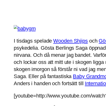
I tisdags spelade
Wooden Shjips
och
Gö
psykedelia. Gösta Berlings Saga öppnade k
nirvana. Och då menar jag bandet. Varför
och lockar oss att mitt ute i skogen ligg
skogen imorgon så förstår ni vad jag men
Saga. Eller på fantastiska
Baby Grandmo
Anders i handen och fortsätt till
Internati
[youtube=http://www.youtube.com/watc