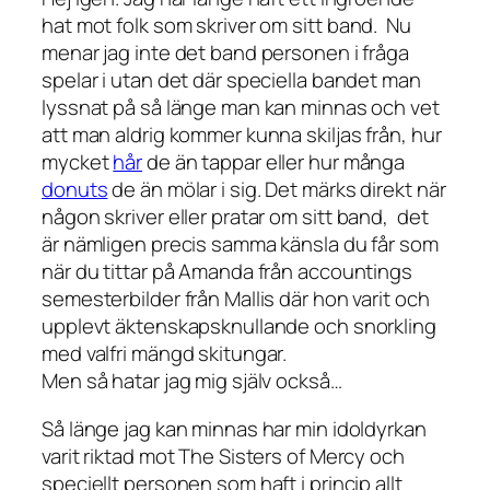
hat mot folk som skriver om
sitt
band. Nu
menar jag inte det band personen i fråga
spelar i utan det där speciella bandet man
lyssnat på så länge man kan minnas och vet
att man aldrig kommer kunna skiljas från, hur
mycket
hår
de än tappar eller hur många
donuts
de än mölar i sig. Det märks direkt när
någon skriver eller pratar om
sitt
band, det
är nämligen precis samma känsla du får som
när du tittar på Amanda från accountings
semesterbilder från Mallis där hon varit och
upplevt äktenskapsknullande och snorkling
med valfri mängd skitungar.
Men så hatar jag mig själv också…
Så länge jag kan minnas har min idoldyrkan
varit riktad mot The Sisters of Mercy och
speciellt personen som haft i princip allt