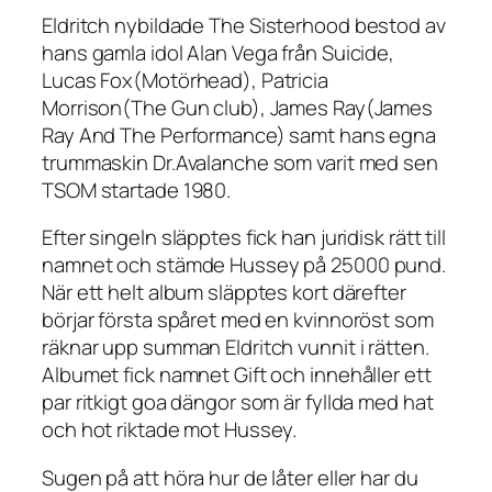
Eldritch nybildade
The Sisterhood
bestod av
hans gamla idol Alan Vega från Suicide,
Lucas Fox(Motörhead), Patricia
Morrison(The Gun club), James Ray(James
Ray And The Performance) samt hans egna
trummaskin Dr.Avalanche som varit med sen
TSOM startade 1980.
Efter singeln släpptes fick han juridisk rätt till
namnet och stämde Hussey på 25000 pund.
När ett helt album släpptes kort därefter
börjar första spåret med en kvinnoröst som
räknar upp summan Eldritch vunnit i rätten.
Albumet fick namnet Gift och innehåller ett
par ritkigt goa dängor som är fyllda med hat
och hot riktade mot Hussey.
Sugen på att höra hur de låter eller har du