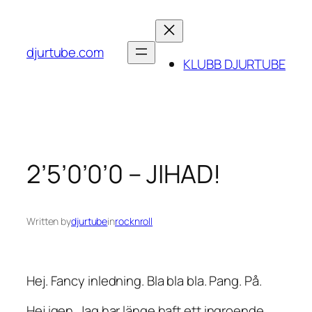
Skip
to
content
djurtube.com
KLUBB DJURTUBE
2’5’0’0’0 – JIHAD!
Written by
djurtube
in
rocknroll
Hej. Fancy inledning. Bla bla bla. Pang. På.
Hej igen. Jag har länge haft ett ingroende