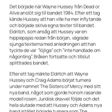
Det började när Wayne Hussey från Dead or
Alive anslöt sig till bandet 1984. Efter ett tag
kände Hussey att han ville ha mer inflytande
och började skriva egna texter till bandet.
Eldritch, som ansåg att Hussey var en
hippiepajas redan från början, vägrade
sjunga texterna med anledningen att han
tyckte de var ”löjliga” och ”inte handlade om
någonting”. Bråken fortsatte och tillslut
splittrades bandet.
Efter ett tag märkte Eldritch att Wayne
Hussey och Craig Adams börjat turnera
under namnet The Sisters of Mercy med sitt
nya band, något som gjorde honom rasande
modell rosen. Juridisk dravvel följde och det
hela slutade med att Hussey och Adams nya
band istället började turnera som The