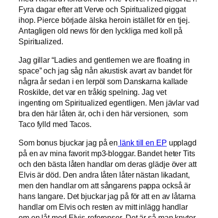
Fyra dagar efter att Verve och Spiritualized giggat
ihop. Pierce började älska heroin istället för en tjej.
Antagligen old news för den lyckliga med koll på
Spiritualized.
Jag gillar “Ladies and gentlemen we are floating in
space” och jag såg nån akustisk avart av bandet för
några år sedan i en lerpöl som Danskarna kallade
Roskilde, det var en tråkig spelning. Jag vet
ingenting om Spiritualized egentligen. Men jävlar vad
bra den här låten är, och i den här versionen, som
Taco fylld med Tacos.
Som bonus bjuckar jag på en
länk till en EP
upplagd
på en av mina favorit mp3-bloggar. Bandet heter Tits
och den bästa låten handlar om deras glädje över att
Elvis är död. Den andra låten låter nästan likadant,
men den handlar om att sångarens pappa också är
hans langare. Det bjuckar jag på för att en av låtarna
handlar om Elvis och resten av mitt inlägg handlar
om en låt med Elvis-referenser. Det är så man knyter