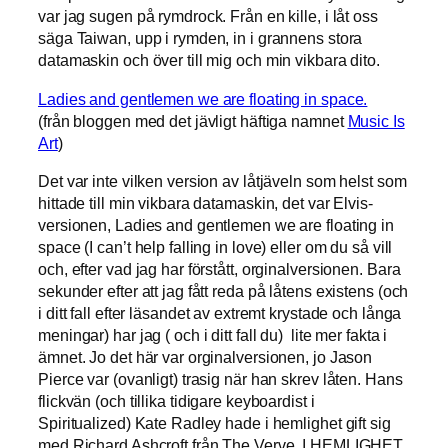
var jag sugen på rymdrock. Från en kille, i låt oss
säga Taiwan, upp i rymden, in i grannens stora
datamaskin och över till mig och min vikbara dito.
Ladies and gentlemen we are floating in space.
(från bloggen med det jävligt häftiga namnet
Music Is
Art
)
Det var inte vilken version av låtjäveln som helst som
hittade till min vikbara datamaskin, det var Elvis-
versionen, Ladies and gentlemen we are floating in
space (I can’t help falling in love) eller om du så vill
och, efter vad jag har förstått, orginalversionen. Bara
sekunder efter att jag fått reda på låtens existens (och
i ditt fall efter läsandet av extremt krystade och långa
meningar) har jag ( och i ditt fall du) lite mer fakta i
ämnet. Jo det här var orginalversionen, jo Jason
Pierce var (ovanligt) trasig när han skrev låten. Hans
flickvän (och tillika tidigare keyboardist i
Spiritualized) Kate Radley hade i hemlighet gift sig
med Richard Ashcroft från The Verve. I HEMLIGHET.