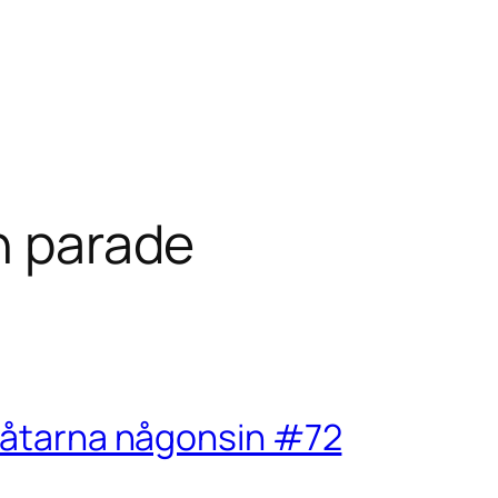
n parade
 låtarna någonsin #72