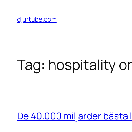
Skip
to
djurtube.com
content
Tag:
hospitality o
De 40.000 miljarder bästa