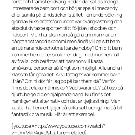
först och främst en dvärg. Redan där sållas många
intresserade barn bort och börjar spela innebandy
eller samla på tändstickor istället. I en undersökning
gjord av Riksidrottsförbundet var dvärgkastning den
absolut dyraste sporten tätt följd av ishockey och
ridsport. Men hur ska man då göra om man har en
något ansträngd ekonomi men ändå vill ge sitt barn
en utmanande och utmattande hobby? Om ditt barn
kommer hem efter skolan en dag, med munnen full
av fralla, och berättar att han/hon vill kasta
småväxta personer så långt som möjligt. Alla andra i
klassen får göra det. Är vi fattiga? Var kommer barn
ifrån? Om ni dör får jag bo på barnhem då? Varför
finns det elaka människor? Vad svarar du? Låt oss på
djurtube ge dig en hjälpande hand. Nu finns det
nämligen ett alternativ och det är tjejkastning. Man
kastar helt enkelt tjejer på olika sätt och gärna då till
fantastik bra musik. Här är ett exempel.
[youtube=http://www.youtube.com/watch?
v=DrVMjk74g4U&feature=related]