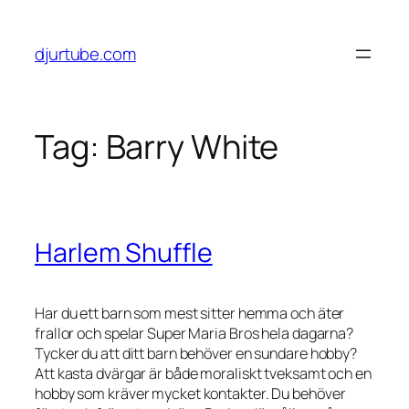
Skip
to
djurtube.com
content
Tag:
Barry White
Harlem Shuffle
Har du ett barn som mest sitter hemma och äter
frallor och spelar Super Maria Bros hela dagarna?
Tycker du att ditt barn behöver en sundare hobby?
Att kasta dvärgar är både moraliskt tveksamt och en
hobby som kräver mycket kontakter. Du behöver