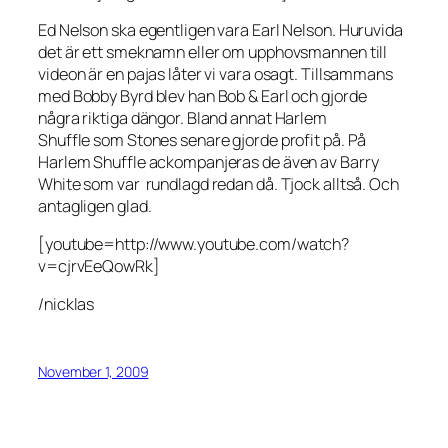
Ed Nelson ska egentligen vara Earl Nelson. Huruvida
det är ett smeknamn eller om upphovsmannen till
videon är en pajas låter vi vara osagt. Tillsammans
med Bobby Byrd blev han Bob & Earl och gjorde
några riktiga dängor. Bland annat Harlem
Shuffle som Stones senare gjorde profit på. På
Harlem Shuffle ackompanjeras de även av Barry
White som var rundlagd redan då. Tjock alltså. Och
antagligen glad.
[youtube=http://www.youtube.com/watch?
v=cjrvEeQowRk]
/nicklas
November 1, 2009