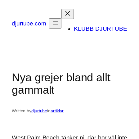
Skip
to
content
djurtube.com
KLUBB DJURTUBE
Nya grejer bland allt
gammalt
Written by
djurtube
in
artiklar
West Palm Beach tänker ni, där bor väl inte