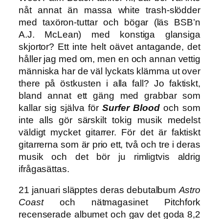
nåt annat än massa white trash-slödder
med taxöron-tuttar och bögar (läs BSB’n
A.J. McLean) med konstiga glansiga
skjortor? Ett inte helt oävet antagande, det
håller jag med om, men en och annan vettig
människa har de väl lyckats klämma ut over
there på östkusten i alla fall? Jo faktiskt,
bland annat ett gäng med grabbar som
kallar sig själva för
Surfer Blood
och som
inte alls gör särskilt tokig musik medelst
väldigt mycket gitarrer. För det är faktiskt
gitarrerna som är prio ett, två och tre i deras
musik och det bör ju rimligtvis aldrig
ifrågasättas.
21 januari släpptes deras debutalbum
Astro
Coast
och nätmagasinet Pitchfork
recenserade albumet och gav det goda 8,2