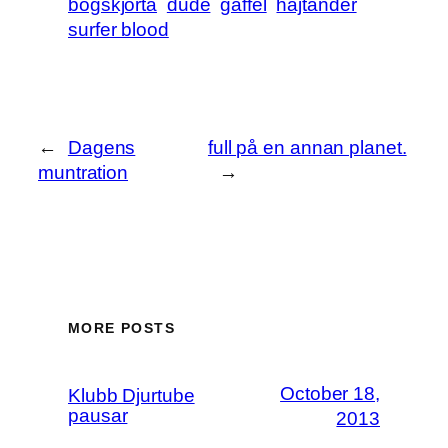
bögskjorta
dude
gaffel
hajtänder
surfer blood
←
Dagens
full på en annan planet.
muntration
→
MORE POSTS
October 18,
Klubb Djurtube
pausar
2013