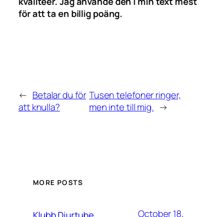
kvalitéer. Jag använde den i min text mest
för att ta en billig poäng.
←
Betalar du för
Tusen telefoner ringer,
att knulla?
men inte till mig.
→
MORE POSTS
October 18,
Klubb Djurtube