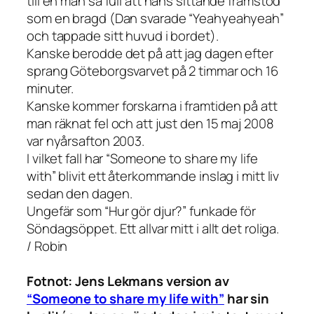
till en man så full att hans sittande framstod
som en bragd (Dan svarade “Yeahyeahyeah”
och tappade sitt huvud i bordet).
Kanske berodde det på att jag dagen efter
sprang Göteborgsvarvet på 2 timmar och 16
minuter.
Kanske kommer forskarna i framtiden på att
man räknat fel och att just den 15 maj 2008
var nyårsafton 2003.
I vilket fall har “Someone to share my life
with” blivit ett återkommande inslag i mitt liv
sedan den dagen.
Ungefär som “Hur gör djur?” funkade för
Söndagsöppet. Ett allvar mitt i allt det roliga.
/ Robin
Fotnot: Jens Lekmans version av
“Someone to share my life with”
har sin