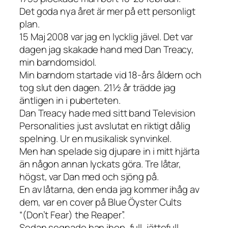
Det goda nya året är mer på ett personligt
plan.
15 Maj 2008 var jag en lycklig jävel. Det var
dagen jag skakade hand med Dan Treacy,
min barndomsidol.
Min barndom startade vid 18-års åldern och
tog slut den dagen. 21½ år trädde jag
äntligen in i puberteten.
Dan Treacy hade med sitt band Television
Personalities just avslutat en riktigt dålig
spelning. Ur en musikalisk synvinkel.
Men han spelade sig djupare in i mitt hjärta
än någon annan lyckats göra. Tre låtar,
högst, var Dan med och sjöng på.
En av låtarna, den enda jag kommer ihåg av
dem, var en cover på Blue Öyster Cults
“(Don’t Fear) the Reaper”.
Sedan segnade han ihop, full, jättefull.