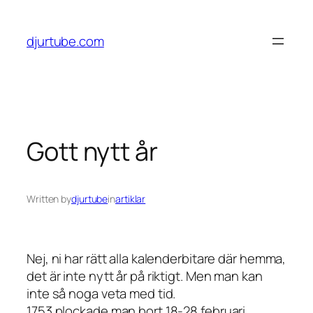
Skip
to
djurtube.com
content
Gott nytt år
Written by
djurtube
in
artiklar
Nej, ni har rätt alla kalenderbitare där hemma,
det är inte nytt år på riktigt. Men man kan
inte så noga veta med tid.
1753 plockade man bort 18-28 februari.