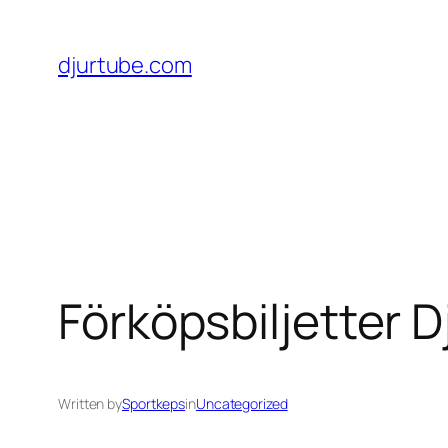
Skip
to
djurtube.com
content
Förköpsbiljetter D
Written by
Sportkeps
in
Uncategorized