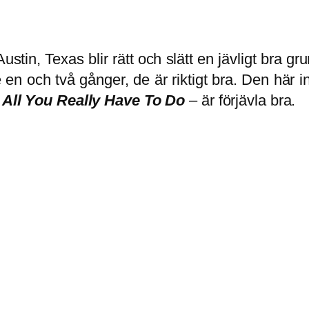
tin, Texas blir rätt och slätt en jävligt bra gru
 och två gånger, de är riktigt bra. Den här insp
–
All You Really Have To D
o
– är förjävla bra.