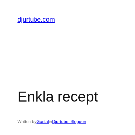
Skip
to
djurtube.com
content
Enkla recept
Written by
Gustaf
in
Djurtube: Bloggen