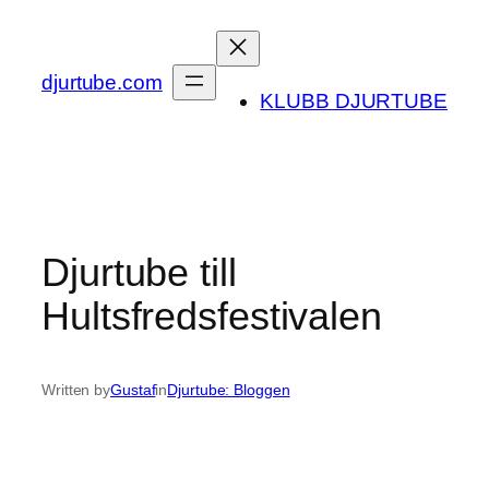
Skip
to
content
djurtube.com
KLUBB DJURTUBE
Djurtube till
Hultsfredsfestivalen
Written by
Gustaf
in
Djurtube: Bloggen