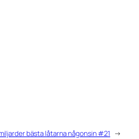
miljarder bästa låtarna någonsin #21
→