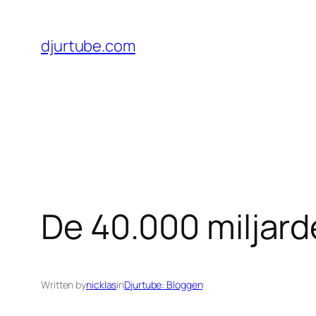
Skip
to
djurtube.com
content
De 40.000 miljard
Written by
nicklas
in
Djurtube: Bloggen