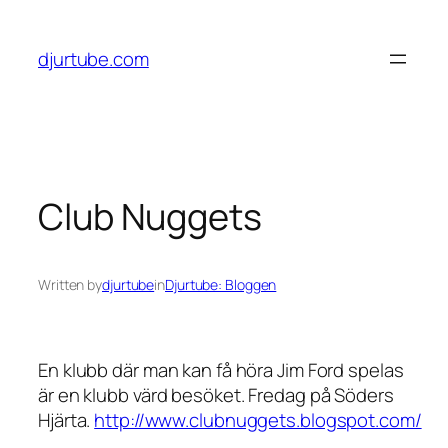
Skip
to
djurtube.com
content
Club Nuggets
Written by
djurtube
in
Djurtube: Bloggen
En klubb där man kan få höra Jim Ford spelas
är en klubb värd besöket. Fredag på Söders
Hjärta.
http://www.clubnuggets.blogspot.com/