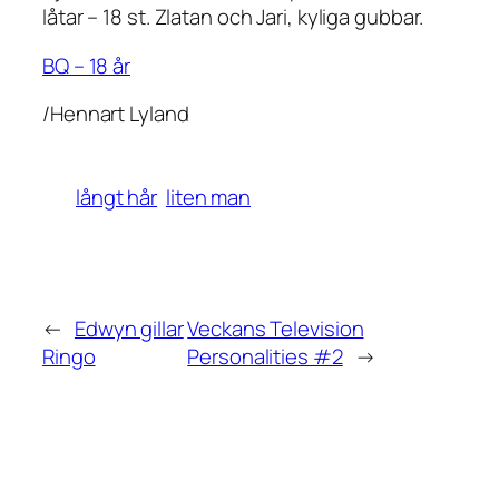
låtar – 18 st. Zlatan och Jari, kyliga gubbar.
BQ – 18 år
/Hennart Lyland
långt hår
liten man
←
Edwyn gillar
Veckans Television
Ringo
Personalities #2
→