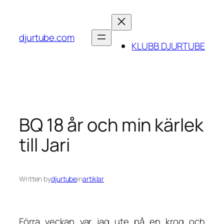
Skip
to
content
djurtube.com
KLUBB DJURTUBE
BQ 18 år och min kärlek
till Jari
Written by
djurtube
in
artiklar
Förra veckan var jag ute på en krog och