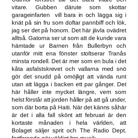
vitare. Gubben därute som skottar
garageinfarten vill bara in och lägga sig i
knät på sin fru som doftar pannbiff och lök,
jag ser det på honom. Det här jävla ovädret
alltså. Gatorna ser ut som att de kunde vara
hämtade ur Barnen från Bullerbyn och
utanför mitt ena fönster stoltserar Tranås
minsta rondell. Det är mer som en bula i det
kåta asfalstskrevet och vallarna med snö
gör det snudd på omöjligt att vända runt
utan att lägga i backen ett par gånger. Det
här håller inte mycket längre, vem som
helst förstår att jorden håller på att gå under,
som där borta på Haiti. När det känns såhär
är det i alla fall skönt att februari är den
kortaste månaden i hela världen, att
Bolaget säljer sprit och The Radio Dept.