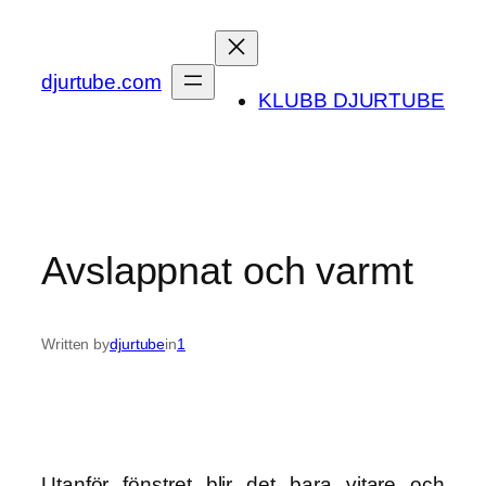
Skip
to
content
djurtube.com
KLUBB DJURTUBE
Avslappnat och varmt
Written by
djurtube
in
1
Utanför fönstret blir det bara vitare och