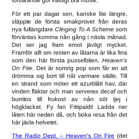
fortfarande gör väldigt bra musik.
För ett par dagar sen, kanske lite längre,
släppte de första smakprovet från deras
nya fullängdare
Clinging To A Scheme
som
förväntas komma nån gång i nästa månad.
Det ser jag fram emot jävligt mycket.
Framför allt om resten av låtarna är lika fina
som den här första pusselbiten,
Heaven’s
On Fire
. Det är somrig pop som får en att
drömma sig bort till nåt varmare ställe. Till
en strand som möter ett azurblått hav, där
vinden fläktar och man serveras decaf och
burritos till frukost av nån söt tjej i
högklackat. Fy fan Fittipaldi! Ladda ner
låten här nedan då, och boka resa från det
här jävla helvetet.
The Radio Dept. – Heaven’s On Fire
(det