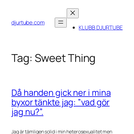
Skip
to
content
djurtube.com
KLUBB DJURTUBE
Tag:
Sweet Thing
Då handen gick ner i mina
byxor tänkte jag: ”vad gör
jag nu?”.
Jag är tämligen solid i min heterosexualitet men