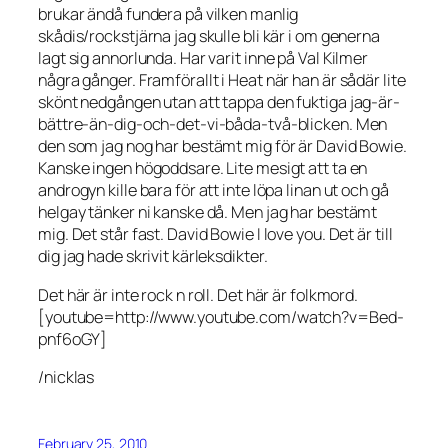
brukar ändå fundera på vilken manlig
skådis/rockstjärna jag skulle bli kär i om generna
lagt sig annorlunda. Har varit inne på Val Kilmer
några gånger. Framförallt i Heat när han är sådär lite
skönt nedgången utan att tappa den fuktiga jag-är-
bättre-än-dig-och-det-vi-båda-två-blicken. Men
den som jag nog har bestämt mig för är David Bowie.
Kanske ingen högoddsare. Lite mesigt att ta en
androgyn kille bara för att inte löpa linan ut och gå
helgay tänker ni kanske då. Men jag har bestämt
mig. Det står fast. David Bowie I love you. Det är till
dig jag hade skrivit kärleksdikter.
Det här är inte rock n roll. Det här är folkmord.
[youtube=http://www.youtube.com/watch?v=Bed-
pnf6oGY]
/nicklas
February 25, 2010