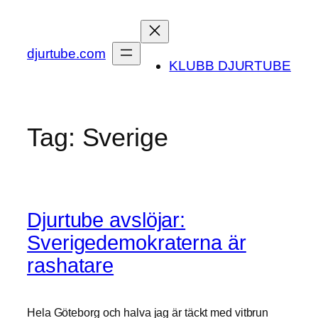
Skip
to
content
djurtube.com
KLUBB DJURTUBE
Tag:
Sverige
Djurtube avslöjar:
Sverigedemokraterna är
rashatare
Hela Göteborg och halva jag är täckt med vitbrun