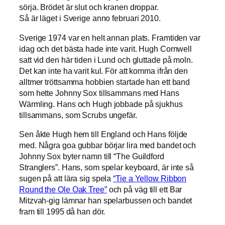
sörja. Brödet är slut och kranen droppar.
Så är läget i Sverige anno februari 2010.
Sverige 1974 var en helt annan plats. Framtiden var
idag och det bästa hade inte varit. Hugh Cornwell
satt vid den här tiden i Lund och gluttade på moln.
Det kan inte ha varit kul. För att komma ifrån den
alltmer tröttsamma hobbien startade han ett band
som hette Johnny Sox tillsammans med Hans
Wärmling. Hans och Hugh jobbade på sjukhus
tillsammans, som Scrubs ungefär.
Sen åkte Hugh hem till England och Hans följde
med. Några goa gubbar börjar lira med bandet och
Johnny Sox byter namn till “The Guildford
Stranglers”. Hans, som spelar keyboard, är inte så
sugen på att lära sig spela
“Tie a Yellow Ribbon
Round the Ole Oak Tree”
och på väg till ett Bar
Mitzvah-gig lämnar han spelarbussen och bandet
fram till 1995 då han dör.