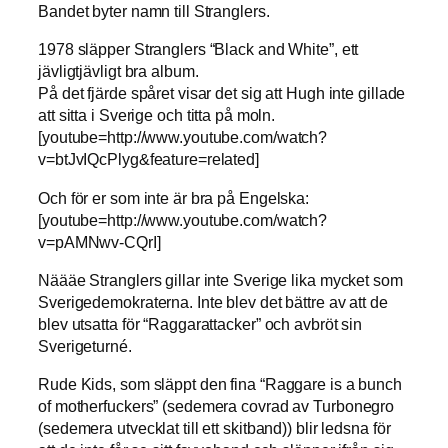
Bandet byter namn till Stranglers.
1978 släpper Stranglers “Black and White”, ett
jävligtjävligt bra album.
På det fjärde spåret visar det sig att Hugh inte gillade
att sitta i Sverige och titta på moln.
[youtube=http://www.youtube.com/watch?
v=btJvIQcPlyg&feature=related]
Och för er som inte är bra på Engelska:
[youtube=http://www.youtube.com/watch?
v=pAMNwv-CQrI]
Näääe Stranglers gillar inte Sverige lika mycket som
Sverigedemokraterna. Inte blev det bättre av att de
blev utsatta för “Raggarattacker” och avbröt sin
Sverigeturné.
Rude Kids, som släppt den fina “Raggare is a bunch
of motherfuckers” (sedemera covrad av Turbonegro
(sedemera utvecklat till ett skitband)) blir ledsna för