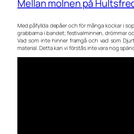
Mellan molnen på Hultsfred
Med påfyllda depåer och för många kockar i sop
grabbarna i bandet; festivalminnen, drömmar och f
Vad som inte hinner framgå och vad som Djurtu
material. Detta kan vi förstås inte vara nog spän