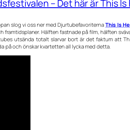
sfestivalen – Det här är This I
pan slog vi oss ner med Djurtubefavoriterna
This Is H
ramtidsplaner. Hälften fastnade på film, hälften svävar 
bes utsända totalt slarvar bort är det faktum att Thi
da på och önskar kvartetten all lycka med detta.