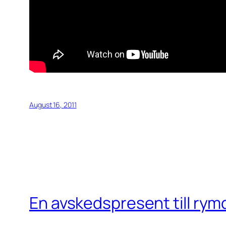
August 16, 2011
En avskedspresent till rym