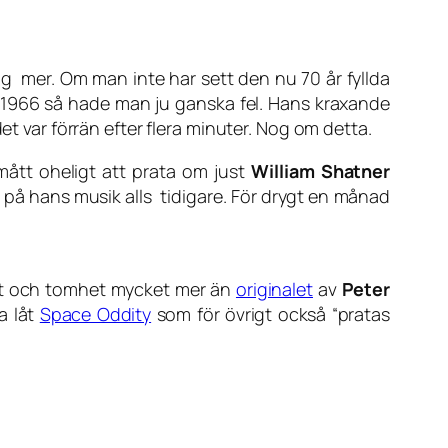
ig mer. Om man inte har sett den nu 70 år fyllda
a 1966 så hade man ju ganska fel. Hans kraxande
et var förrän efter flera minuter. Nog om detta.
mått oheligt att prata om just
William Shatner
nat på hans musik alls tidigare. För drygt en månad
et och tomhet mycket mer än
originalet
av
Peter
a låt
Space Oddity
som för övrigt också “pratas