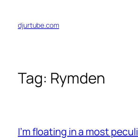
Skip
to
content
djurtube.com
Tag:
Rymden
I’m floating in a most pecul