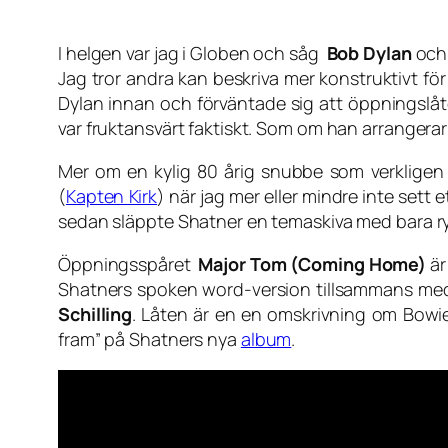
I helgen var jag i Globen och såg
Bob Dylan
oc
Jag tror andra kan beskriva mer konstruktivt fö
Dylan innan och förväntade sig att öppningslåt
var fruktansvärt faktiskt. Som om han arrangerar 
Mer om en kylig 80 årig snubbe som verkligen 
(
Kapten Kirk
) när jag mer eller mindre inte sett 
sedan släppte Shatner en temaskiva med bara ry
Öppningsspåret
Major Tom (Coming Home)
är
Shatners spoken word-version tillsammans m
Schilling
. Låten är en en omskrivning om Bowie
fram” på Shatners nya
album
.