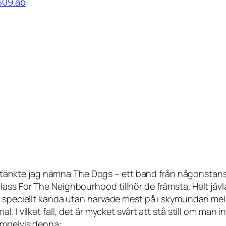
609.ab
med tänkte jag nämna The Dogs – ett band från någonstans
ass For The Neighbourhood tillhör de främsta. Helt jäv
ig speciellt kända utan harvade mest på i skymundan me
 I vilket fall, det är mycket svårt att stå still om man i
empelvis denna: