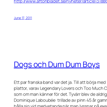
http://www.aftonbladet.se/nyheter/article13188
June 17, 2011
Dogs och Dum Dum Boys
Ett par franska band var det ja. Till att börja 
plattor, varav Legendary Lovers och Too Much Cl
som om man känner för det. Tyvärr blev de aldr
Dominique Laboubée trillade av pinn 45 år gammal.
hålla sig vid medvetande när man lyssnar på ex