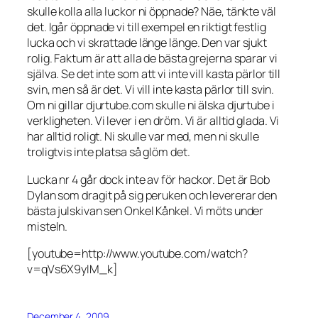
skulle kolla alla luckor ni öppnade? Näe, tänkte väl
det. Igår öppnade vi till exempel en riktigt festlig
lucka och vi skrattade länge länge. Den var sjukt
rolig. Faktum är att alla de bästa grejerna sparar vi
själva. Se det inte som att vi inte vill kasta pärlor till
svin, men så är det. Vi vill inte kasta pärlor till svin.
Om ni gillar djurtube.com skulle ni älska djurtube i
verkligheten. Vi lever i en dröm. Vi är alltid glada. Vi
har alltid roligt. Ni skulle var med, men ni skulle
troligtvis inte platsa så glöm det.
Lucka nr 4 går dock inte av för hackor. Det är Bob
Dylan som dragit på sig peruken och levererar den
bästa julskivan sen Onkel Kånkel. Vi möts under
misteln.
[youtube=http://www.youtube.com/watch?
v=qVs6X9yIM_k]
December 4, 2009