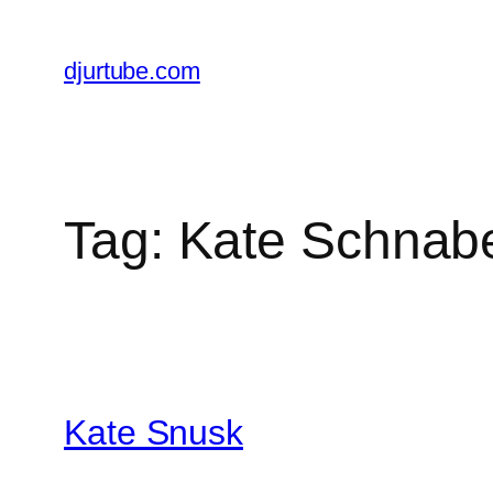
Skip
to
djurtube.com
content
Tag:
Kate Schnab
Kate Snusk