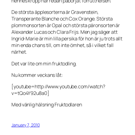
hennes kropp har redan påbörjat förruttnelsen.
De största äpplesorterna är Gravenstein,
Transperante Blanche och Cox Orange. Största
plommonsorten är Opal och största päronsorten är
Alexander Lucas och Clara Frijs. Men jag säger att
Ingrid-Marie är min lilla persika för hon är ju trots allt
min enda chans till, om inte ömhet, så i vilket fall
närhet.
Det var lite om min fruktodling.
Nu kommer veckans låt:
[youtube=http://www.youtube.com/watch?
v=tQo4Y92u8a0]
Med vänlig hälsning Fruktodlaren
January 7, 2010