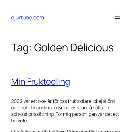
Skip
to
djurtube.com
content
Tag:
Golden Delicious
Min Fruktodling
2009 var ett okej år för oss fruktodlare, okej skörd
och trots finanskrisen lyckades vi ändå hålla en
schysst prissättning. För mig personligen var det ett
helvete.
Min fruktodling är belägen 12 km utanför Laholm och