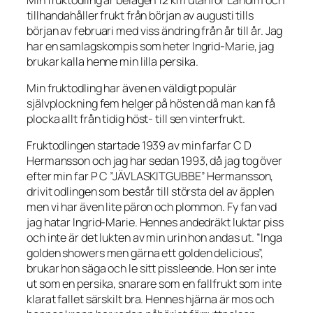
tillhandahåller frukt från början av augusti tills
början av februari med viss ändring från år till år. Jag
har en samlagskompis som heter Ingrid-Marie, jag
brukar kalla henne min lilla persika.
Min fruktodling har även en väldigt populär
självplockning fem helger på hösten då man kan få
plocka allt från tidig höst- till sen vinterfrukt.
Fruktodlingen startade 1939 av min farfar C D
Hermansson och jag har sedan 1993, då jag tog över
efter min far P C ”JÄVLASKITGUBBE” Hermansson,
drivit odlingen som består till största del av äpplen
men vi har även lite päron och plommon. Fy fan vad
jag hatar Ingrid-Marie. Hennes andedräkt luktar piss
och inte är det lukten av min urin hon andas ut. ”Inga
golden showers men gärna ett golden delicious”,
brukar hon säga och le sitt pissleende. Hon ser inte
ut som en persika, snarare som en fallfrukt som inte
klarat fallet särskilt bra. Hennes hjärna är mos och