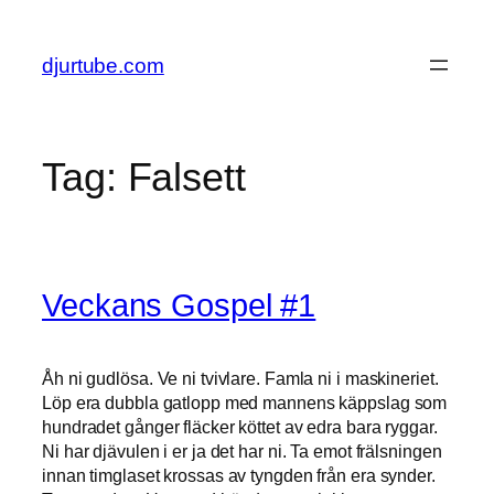
Skip
to
djurtube.com
content
Tag:
Falsett
Veckans Gospel #1
Åh ni gudlösa. Ve ni tvivlare. Famla ni i maskineriet.
Löp era dubbla gatlopp med mannens käppslag som
hundradet gånger fläcker köttet av edra bara ryggar.
Ni har djävulen i er ja det har ni. Ta emot frälsningen
innan timglaset krossas av tyngden från era synder.