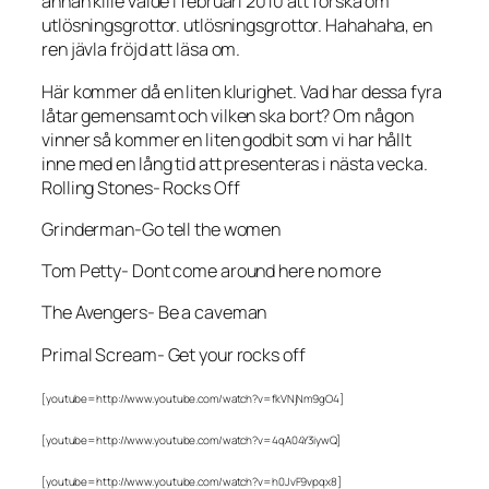
annan kille valde i februari 2010 att forska om
utlösningsgrottor. utlösningsgrottor. Hahahaha, en
ren jävla fröjd att läsa om.
Här kommer då en liten klurighet. Vad har dessa fyra
låtar gemensamt och vilken ska bort? Om någon
vinner så kommer en liten godbit som vi har hållt
inne med en lång tid att presenteras i nästa vecka.
Rolling Stones- Rocks Off
Grinderman-Go tell the women
Tom Petty- Dont come around here no more
The Avengers- Be a caveman
Primal Scream- Get your rocks off
[youtube=http://www.youtube.com/watch?v=fkVNjNm9gO4]
[youtube=http://www.youtube.com/watch?v=4qA04Y3iywQ]
[youtube=http://www.youtube.com/watch?v=h0JvF9vpqx8]