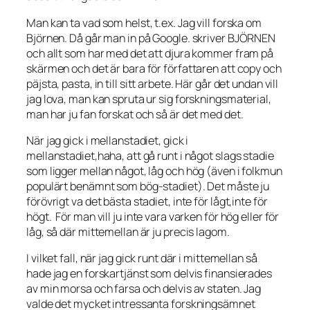
Man kan ta vad som helst, t.ex. Jag vill forska om
Björnen. Då går man in på Google. skriver BJÖRNEN
och allt som har med det att djura kommer fram på
skärmen och det är bara för författaren att copy och
päjsta, pasta, in till sitt arbete. Här går det undan vill
jag lova, man kan spruta ur sig forskningsmaterial,
man har ju fan forskat och så är det med det.
När jag gick i mellanstadiet, gick i
mellanstadiet,haha, att gå runt i något slags stadie
som ligger mellan något, låg och hög (även i folkmun
populärt benämnt som bög-stadiet). Det måste ju
förövrigt va det bästa stadiet, inte för lågt,inte för
högt. För man vill ju inte vara varken för hög eller för
låg, så där mittemellan är ju precis lagom.
I vilket fall, när jag gick runt där i mittemellan så
hade jag en forskartjänst som delvis finansierades
av min morsa och farsa och delvis av staten. Jag
valde det mycket intressanta forskningsämnet