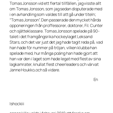
Tomas Jonsson vid ett flertal tillfällen, jag visste allt
om Tomas Jonsson, som jag sedan disputerade med
i en avhandling som valdes till att gå under titeln;
“Tomas Jonsson”. Den passerade den mycket hårda
opponeringen från proffessorer, doktorer, Fil. Cunter
och sjätteklassare. Tomas Jonsson spelade på 90-
talet i det framgångsrika hockeylaget Leksand
Stars, och det var just det jag hade tagit reda på, vad
han hade för nummer på tröjan, vilken klubba han
spelade med, hur många poäng han hade gjort att
han var den i laget som hade legat med flest av sina
lagkamrater, knullat flest cheerleaders och värvat
Janne Houkko,och så vidare.
En
Ishockiii