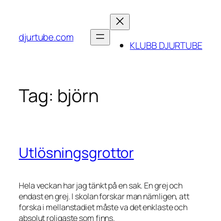
Skip
to
content
djurtube.com
KLUBB DJURTUBE
Tag:
björn
Utlösningsgrottor
Hela veckan har jag tänkt på en sak. En grej och
endast en grej. I skolan forskar man nämligen, att
forska i mellanstadiet måste va det enklaste och
absolut roligaste som finns.