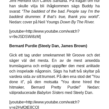
Jimi Hendrix och Carlos Santana. På frågan om hur
han skulle vilja bli ihågkommen sägs Buddy ha
svarat:
“The baddest of the bad. People say I’m the
baddest drummer. If that’s true, thank you world”
.
Nedan: cover på Neil Youngs
Down By The River.
[youtube=http://www.youtube.com/watch?
v=9eJSDSWi8zM]
Bernard Purdie (Steely Dan, James Brown)
Gick ett tag under smeknamnet Mr Groove och det
säger väl det mesta. En av de mest ansedda
trumslagarna och enligt uppgifter den mest anlitade
och inspelade någonsin. Sägs ha haft två skyltar på
vardera sida av sitt trumset. På den ena stod det ”You
done it”, på den motsatta ”You done hired the
hitmaker, Bernard Pretty Purdie!” Nedan:
välproducerade
Babylon Sisters
med Steely Dan.
[youtube=http://www.youtube.com/watch?
v=e2HvfQtE8CQ]