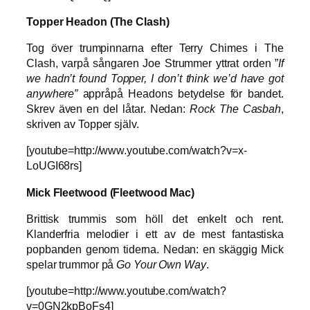
Topper Headon (The Clash)
Tog över trumpinnarna efter Terry Chimes i The
Clash, varpå sångaren Joe Strummer yttrat orden ”
If
we hadn’t found Topper, I don’t think we’d have got
anywhere”
appråpå Headons betydelse för bandet.
Skrev även en del låtar. Nedan:
Rock The Casbah
,
skriven av Topper själv.
[youtube=http://www.youtube.com/watch?v=x-
LoUGI68rs]
Mick Fleetwood (Fleetwood Mac)
Brittisk trummis som höll det enkelt och rent.
Klanderfria melodier i ett av de mest fantastiska
popbanden genom tiderna. Nedan: en skäggig Mick
spelar trummor på
Go Your Own Way
.
[youtube=http://www.youtube.com/watch?
v=0GN2kpBoFs4]