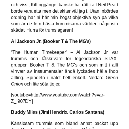
och visst, Killinggänget kanske har rätt i att Neil Peart
borde vara etta men det skiter väl jag i. Utan inbördes
ordning har ni här min högst objektiva syn på vilka
som är de fem bästa trummisarna världen någonsin
skådat. Hurra för trumslagaren!
Al Jackson Jr. (Booker T & The MG’s)
“The Human Timekeeper” – Al Jackson Jr. var
trummis och låtskrivare för legendariska STAX-
gruppen Booker T & The MG’s och som mitt i allt
virrvarr av instrumentaler ändå lyckades hålla ihop
allting. Spindeln i nätet helt enkelt. Nedan:
Green
Onion
och lite söta tjejer.
[youtube=http://www.youtube.com/watch?v=ar-
Z_l907DY]
Buddy Miles (Jimi Hendrix, Carlos Santana)
Känslosam trummis som bland annat backat upp